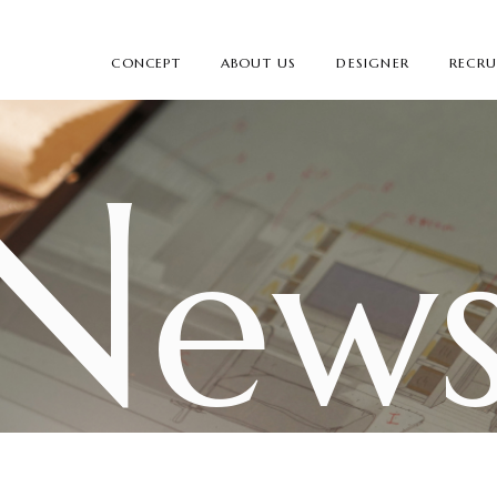
CONCEPT
ABOUT US
DESIGNER
RECRU
N
ew